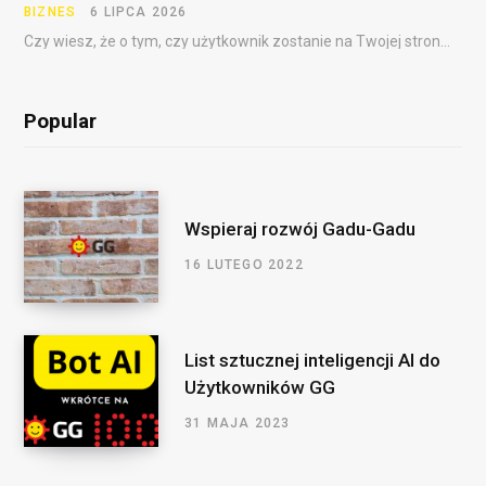
BIZNES
6 LIPCA 2026
Czy wiesz, że o tym, czy użytkownik zostanie na Twojej stronie, często decydują pierwsze sekundy?…
Popular
Wspieraj rozwój Gadu-Gadu
16 LUTEGO 2022
List sztucznej inteligencji AI do
Użytkowników GG
31 MAJA 2023