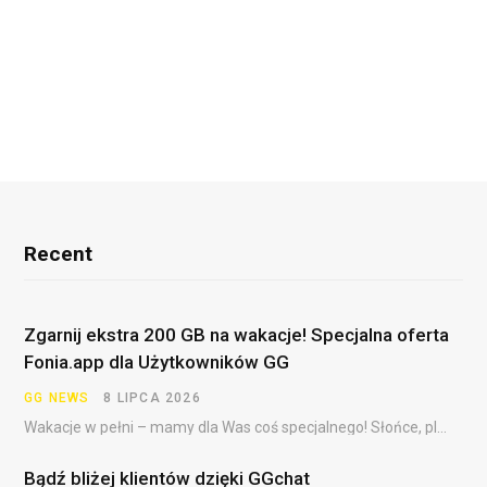
Recent
Zgarnij ekstra 200 GB na wakacje! Specjalna oferta
Fonia.app dla Użytkowników GG
GG NEWS
8 LIPCA 2026
Wakacje w pełni – mamy dla Was coś specjalnego! Słońce, plaża, festiwale, dalekie podróże i……
Bądź bliżej klientów dzięki GGchat