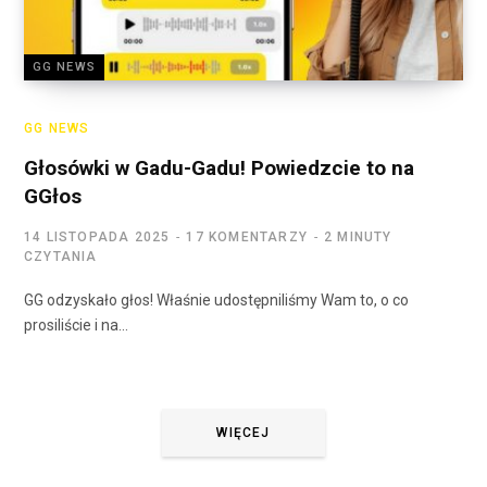
GG NEWS
GG NEWS
Głosówki w Gadu-Gadu! Powiedzcie to na
GGłos
14 LISTOPADA 2025
17 KOMENTARZY
2 MINUTY
CZYTANIA
GG odzyskało głos! Właśnie udostępniliśmy Wam to, o co
prosiliście i na…
WIĘCEJ