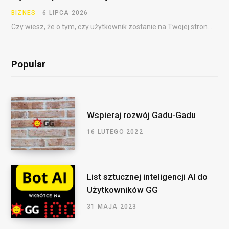
BIZNES
6 LIPCA 2026
Czy wiesz, że o tym, czy użytkownik zostanie na Twojej stronie, często decydują pierwsze sekundy?…
Popular
Wspieraj rozwój Gadu-Gadu
16 LUTEGO 2022
List sztucznej inteligencji AI do
Użytkowników GG
31 MAJA 2023