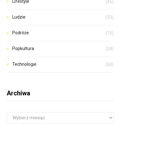
Lifestyle
(45)
Ludzie
(33)
Podróże
(15)
Popkultura
(24)
Technologie
(50)
Archiwa
A
r
c
h