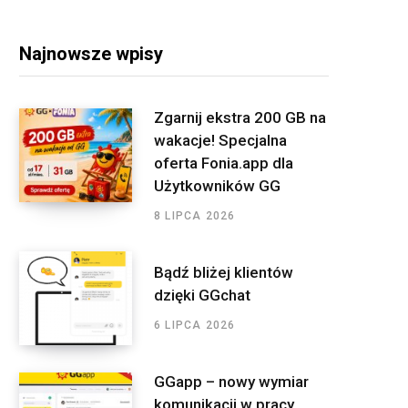
a
b
t
a
e
r
o
e
g
d
Najnowsze wpisy
c
o
r
r
I
h
f
k
a
n
Zgarnij ekstra 200 GB na
o
wakacje! Specjalna
m
r
oferta Fonia.app dla
:
Użytkowników GG
8 LIPCA 2026
Bądź bliżej klientów
dzięki GGchat
6 LIPCA 2026
GGapp – nowy wymiar
komunikacji w pracy.