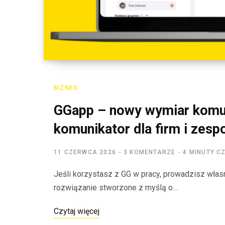
BIZNES
GGapp – nowy wymiar komuni
komunikator dla firm i zesp
11 CZERWCA 2026
3 KOMENTARZE
4 MINUTY C
Jeśli korzystasz z GG w pracy, prowadzisz wła
rozwiązanie stworzone z myślą o…
Czytaj więcej