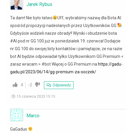
Jarek Rybus
Ta dam! Nie było łatwo
Uff, wybraliśmy nazwę dla Bota AI
spośród propozycji nadesłanych przez Użytkowników GG
Gdybyście widzieli nasze obrady!! Wyniki i obudzenie bota
#AI pod nr GG 100 już w poniedziałek 19. czerwca! Dodajcie
nr GG 100 do swojej listy kontaktów i pamiętajcie, że na razie
bot AI będzie odpowiadał tylko Użytkownikom GG Premium <
zaraz wracam > #bot Więcej o GG Premium na
https://gadu-
gadu.pl/2023/06/14/gg-premium-za-soczek/
4
-2
Odpowiedz
15 czerwca 2023 15:15
Marco
GaGadus