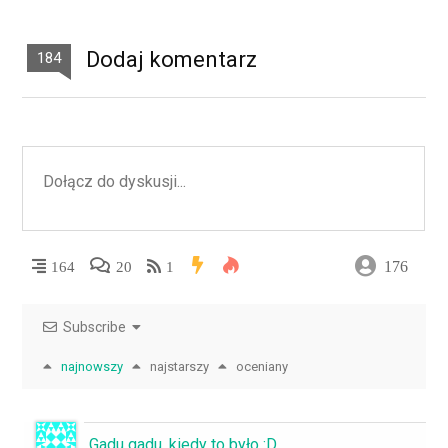
Dodaj komentarz
184
176
164
20
1
Subscribe
najnowszy
najstarszy
oceniany
Gadu gadu, kiedy to było :D