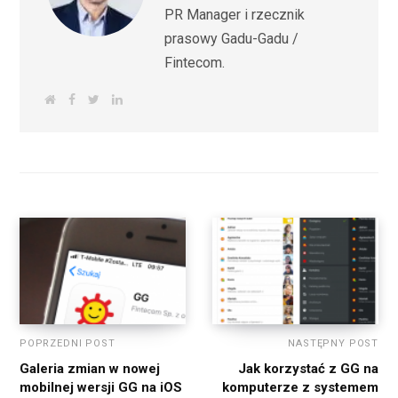
PR Manager i rzecznik
prasowy Gadu-Gadu /
Fintecom.
W
F
T
L
e
a
w
i
b
c
i
n
s
e
t
k
i
b
t
e
t
o
e
d
e
o
r
I
k
n
POPRZEDNI POST
NASTĘPNY POST
Galeria zmian w nowej
Jak korzystać z GG na
mobilnej wersji GG na iOS
komputerze z systemem