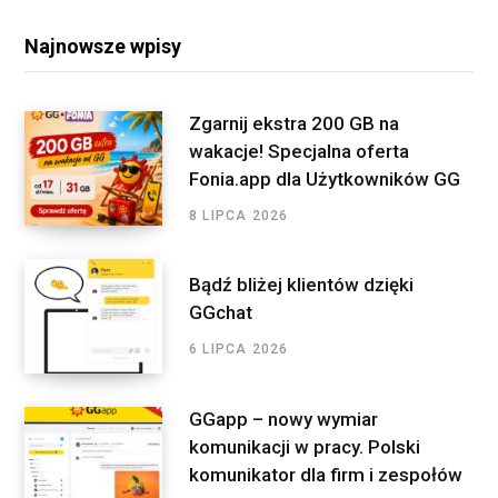
b
t
a
e
r
o
e
g
d
Najnowsze wpisy
c
o
r
r
I
h
f
k
a
n
Zgarnij ekstra 200 GB na
o
wakacje! Specjalna oferta
m
r
Fonia.app dla Użytkowników GG
:
8 LIPCA 2026
Bądź bliżej klientów dzięki
GGchat
6 LIPCA 2026
GGapp – nowy wymiar
komunikacji w pracy. Polski
komunikator dla firm i zespołów