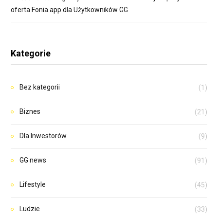
oferta Fonia.app dla Użytkowników GG
Kategorie
Bez kategorii
(1)
Biznes
(21)
Dla Inwestorów
(9)
GG news
(91)
Lifestyle
(45)
Ludzie
(33)