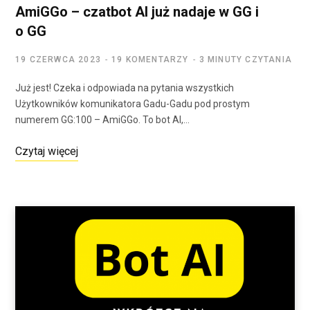
AmiGGo – czatbot AI już nadaje w GG i
o GG
19 CZERWCA 2023
19 KOMENTARZY
3 MINUTY CZYTANIA
Już jest! Czeka i odpowiada na pytania wszystkich
Użytkowników komunikatora Gadu-Gadu pod prostym
numerem GG:100 – AmiGGo. To bot AI,…
Czytaj więcej