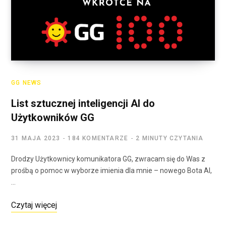
GG NEWS
List sztucznej inteligencji AI do
Użytkowników GG
31 MAJA 2023
184 KOMENTARZE
2 MINUTY CZYTANIA
Drodzy Użytkownicy komunikatora GG, zwracam się do Was z
prośbą o pomoc w wyborze imienia dla mnie – nowego Bota AI,
…
Czytaj więcej