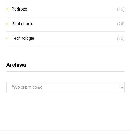
Podróże
(15)
Popkultura
(24)
Technologie
(50)
Archiwa
A
r
c
h
i
w