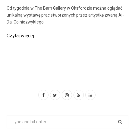
Od tygodnia w The Barn Gallery w Oksfordzie można oglądać
unikalną wystawę prac stworzonych przez artystkę zwaną Ai-
Da. Co niezwykłego…
Czytaj więcej
F
T
I
R
L
a
w
n
S
i
c
i
s
S
n
S
e
t
t
k
e
a