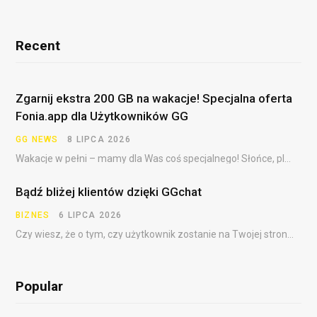
a
Recent
Zgarnij ekstra 200 GB na wakacje! Specjalna oferta
Fonia.app dla Użytkowników GG
GG NEWS
8 LIPCA 2026
Wakacje w pełni – mamy dla Was coś specjalnego! Słońce, plaża, festiwale, dalekie podróże i……
Bądź bliżej klientów dzięki GGchat
BIZNES
6 LIPCA 2026
Czy wiesz, że o tym, czy użytkownik zostanie na Twojej stronie, często decydują pierwsze sekundy?…
Popular