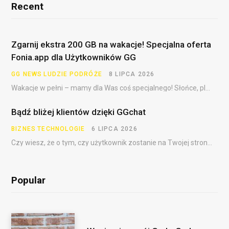
Recent
Zgarnij ekstra 200 GB na wakacje! Specjalna oferta
Fonia.app dla Użytkowników GG
GG NEWS
LUDZIE
PODRÓŻE
8 LIPCA 2026
Wakacje w pełni – mamy dla Was coś specjalnego! Słońce, plaża, festiwale, dalekie podróże i……
Bądź bliżej klientów dzięki GGchat
BIZNES
TECHNOLOGIE
6 LIPCA 2026
Czy wiesz, że o tym, czy użytkownik zostanie na Twojej stronie, często decydują pierwsze sekundy?…
Popular