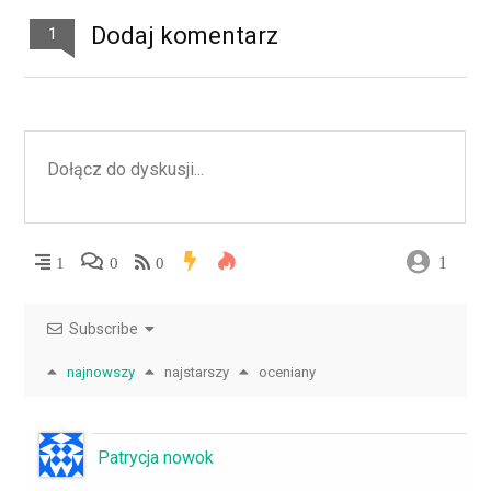
Dodaj komentarz
1
1
1
0
0
Subscribe
najnowszy
najstarszy
oceniany
Patrycja nowok