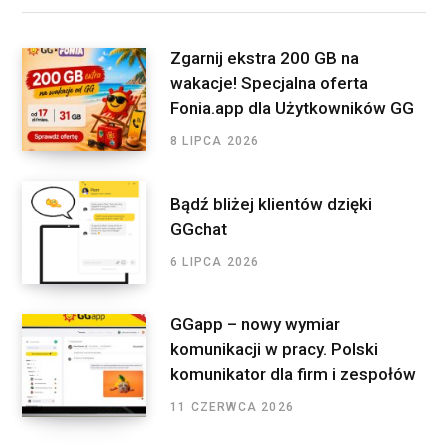
o
r
r
I
h
f
k
a
n
Zgarnij ekstra 200 GB na
o
wakacje! Specjalna oferta
m
r
Fonia.app dla Użytkowników GG
:
8 LIPCA 2026
Bądź bliżej klientów dzięki
GGchat
6 LIPCA 2026
GGapp – nowy wymiar
komunikacji w pracy. Polski
komunikator dla firm i zespołów
11 CZERWCA 2026