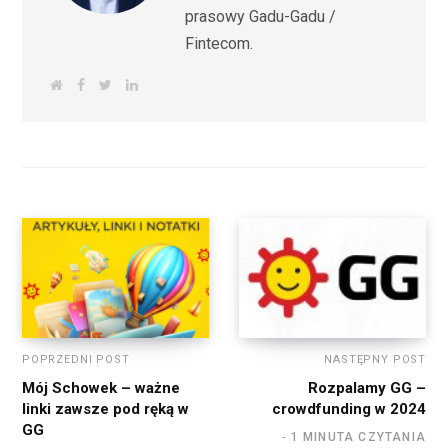
prasowy Gadu-Gadu /
Fintecom.
W
F
T
L
e
a
w
i
b
c
i
n
s
e
t
k
i
b
t
e
t
o
e
d
e
o
r
I
k
n
POPRZEDNI POST
NASTĘPNY POST
Mój Schowek – ważne
Rozpalamy GG –
linki zawsze pod ręką w
crowdfunding w 2024
GG
1 MINUTA CZYTANIA