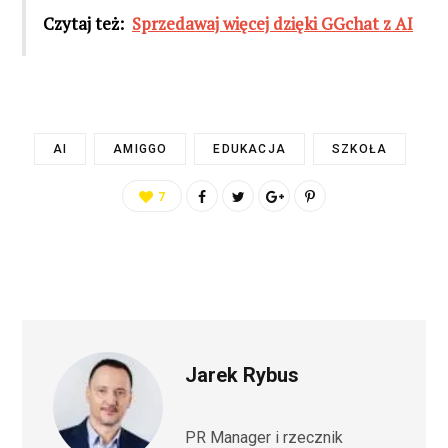
Czytaj też:
Sprzedawaj więcej dzięki GGchat z AI
AI
AMIGGO
EDUKACJA
SZKOŁA
7
Jarek Rybus
PR Manager i rzecznik