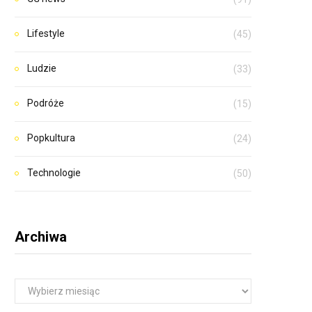
Lifestyle
(45)
Ludzie
(33)
Podróże
(15)
Popkultura
(24)
Technologie
(50)
Archiwa
A
r