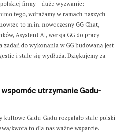
polskiej firmy – duże wyzwanie:
omimo tego, wdrażamy w ramach naszych
jnowsze to m.in. nowoczesny GG Chat,
ków, Asystent AI, wersja GG do pracy
sta zadań do wykonania w GG budowana jest
stie i stale się wydłuża. Dziękujemy za
 wspomóc utrzymanie Gadu-
by kultowe Gadu-Gadu rozpalało stale polski
awa/kwota to dla nas ważne wsparcie.