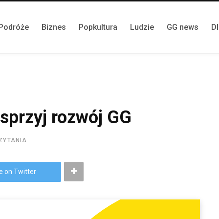
Podróże
Biznes
Popkultura
Ludzie
GG news
D
sprzyj rozwój GG
CZYTANIA
e on Twitter