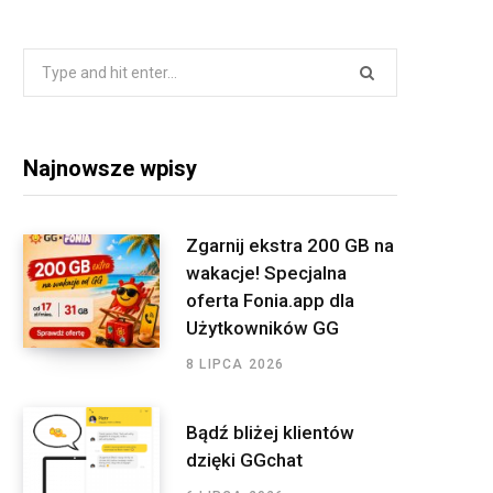
a
w
n
S
i
c
i
s
S
n
S
e
t
t
k
e
a
b
t
a
e
r
o
e
g
d
Najnowsze wpisy
c
o
r
r
I
h
f
k
a
n
Zgarnij ekstra 200 GB na
o
wakacje! Specjalna
m
r
oferta Fonia.app dla
:
Użytkowników GG
8 LIPCA 2026
Bądź bliżej klientów
dzięki GGchat