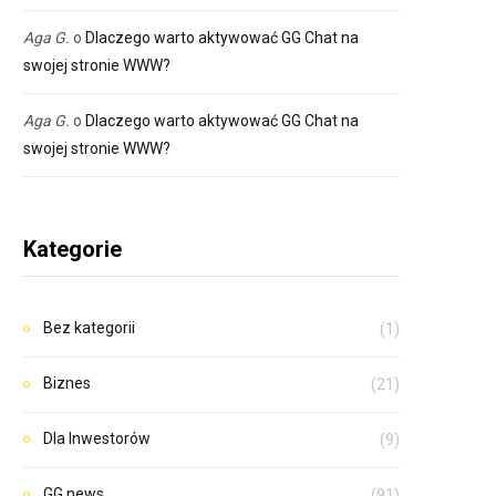
Aga G.
o
Dlaczego warto aktywować GG Chat na
swojej stronie WWW?
Aga G.
o
Dlaczego warto aktywować GG Chat na
swojej stronie WWW?
Kategorie
Bez kategorii
(1)
Biznes
(21)
Dla Inwestorów
(9)
GG news
(91)