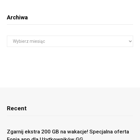
Archiwa
A
r
c
h
i
w
a
Recent
Zgarnij ekstra 200 GB na wakacje! Specjalna oferta
Fonia.app dla Użytkowników GG