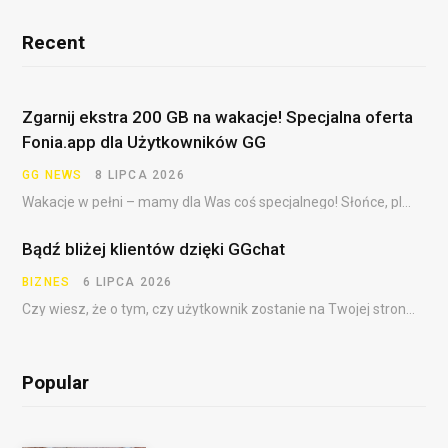
Recent
Zgarnij ekstra 200 GB na wakacje! Specjalna oferta
Fonia.app dla Użytkowników GG
GG NEWS
8 LIPCA 2026
Wakacje w pełni – mamy dla Was coś specjalnego! Słońce, plaża, festiwale, dalekie podróże i……
Bądź bliżej klientów dzięki GGchat
BIZNES
6 LIPCA 2026
Czy wiesz, że o tym, czy użytkownik zostanie na Twojej stronie, często decydują pierwsze sekundy?…
Popular