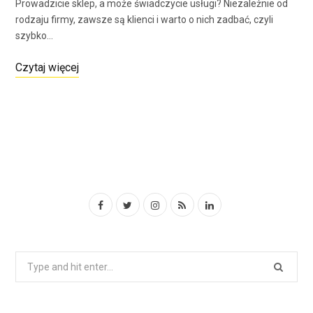
Prowadzicie sklep, a może świadczycie usługi? Niezależnie od
rodzaju firmy, zawsze są klienci i warto o nich zadbać, czyli
szybko…
Czytaj więcej
F
T
I
R
L
a
w
n
S
i
c
i
s
S
n
S
e
t
t
k
e
a
b
t
a
e