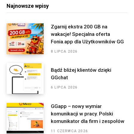
r
o
e
g
d
Najnowsze wpisy
c
o
r
r
I
h
f
k
a
n
Zgarnij ekstra 200 GB na
o
wakacje! Specjalna oferta
m
r
Fonia.app dla Użytkowników GG
:
8 LIPCA 2026
Bądź bliżej klientów dzięki
GGchat
6 LIPCA 2026
GGapp – nowy wymiar
komunikacji w pracy. Polski
komunikator dla firm i zespołów
11 CZERWCA 2026