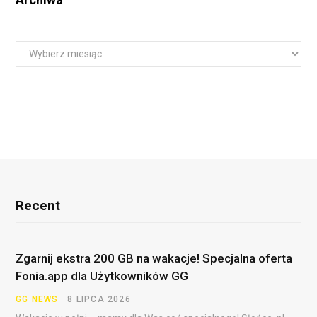
A
r
c
h
i
w
a
Recent
Zgarnij ekstra 200 GB na wakacje! Specjalna oferta
Fonia.app dla Użytkowników GG
GG NEWS
8 LIPCA 2026