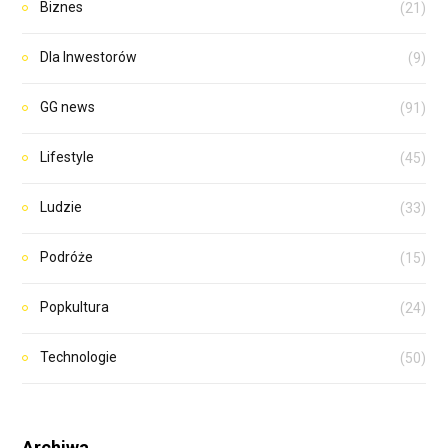
Biznes
(21)
Dla Inwestorów
(9)
GG news
(91)
Lifestyle
(45)
Ludzie
(33)
Podróże
(15)
Popkultura
(24)
Technologie
(50)
Archiwa