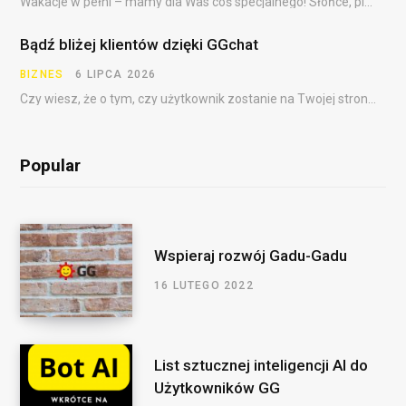
Wakacje w pełni – mamy dla Was coś specjalnego! Słońce, plaża, festiwale, dalekie podróże i……
Bądź bliżej klientów dzięki GGchat
BIZNES
6 LIPCA 2026
Czy wiesz, że o tym, czy użytkownik zostanie na Twojej stronie, często decydują pierwsze sekundy?…
Popular
Wspieraj rozwój Gadu-Gadu
16 LUTEGO 2022
List sztucznej inteligencji AI do
Użytkowników GG