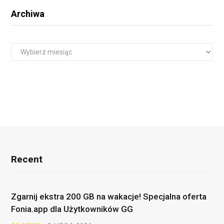
Archiwa
A
r
c
h
i
w
a
Recent
Zgarnij ekstra 200 GB na wakacje! Specjalna oferta
Fonia.app dla Użytkowników GG