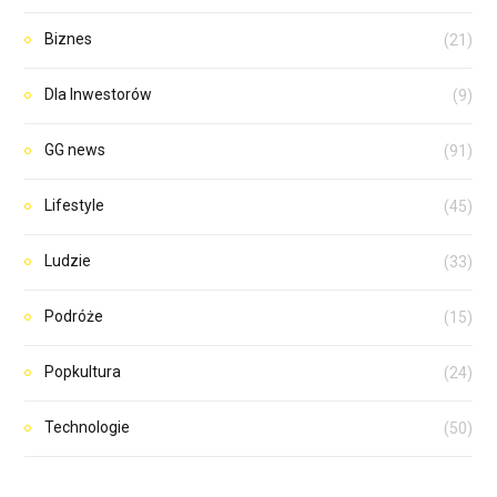
Biznes
(21)
Dla Inwestorów
(9)
GG news
(91)
Lifestyle
(45)
Ludzie
(33)
Podróże
(15)
Popkultura
(24)
Technologie
(50)