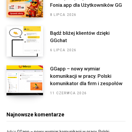
r
Fonia.app dla Użytkowników GG
:
8 LIPCA 2026
Bądź bliżej klientów dzięki
GGchat
6 LIPCA 2026
GGapp – nowy wymiar
komunikacji w pracy. Polski
komunikator dla firm i zespołów
11 CZERWCA 2026
Najnowsze komentarze
bibi
o
GGapp – nowy wymiar komunikacji w pracy. Polski