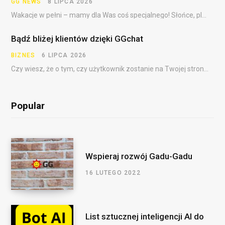
GG NEWS
8 LIPCA 2026
Wakacje w pełni – mamy dla Was coś specjalnego! Słońce, plaża, festiwale, dalekie podróże i……
Bądź bliżej klientów dzięki GGchat
BIZNES
6 LIPCA 2026
Czy wiesz, że o tym, czy użytkownik zostanie na Twojej stronie, często decydują pierwsze sekundy?…
Popular
Wspieraj rozwój Gadu-Gadu
16 LUTEGO 2022
List sztucznej inteligencji AI do