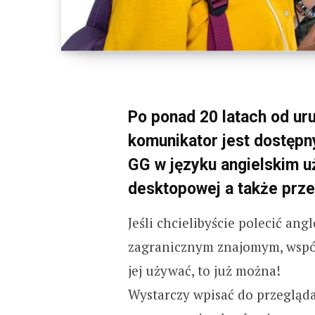
Po ponad 20 latach od u
komunikator jest dostępny
GG w języku angielskim u
desktopowej a także prze
Jeśli chcielibyście polecić a
zagranicznym znajomym, współ
jej używać, to już można!
Wystarczy wpisać do przeglądar