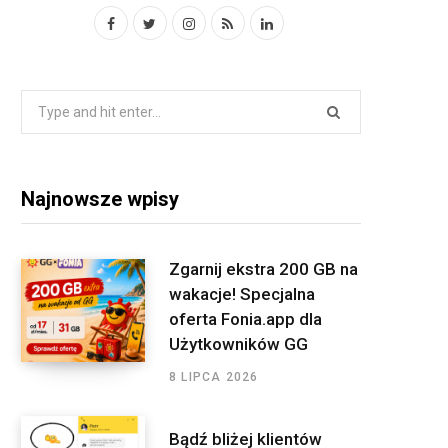
F
T
I
R
L
a
w
n
S
i
c
i
s
S
n
S
e
t
t
k
e
a
b
t
a
e
r
o
e
g
d
Najnowsze wpisy
c
o
r
r
I
h
f
k
a
n
Zgarnij ekstra 200 GB na
o
wakacje! Specjalna
m
r
oferta Fonia.app dla
:
Użytkowników GG
8 LIPCA 2026
Bądź bliżej klientów