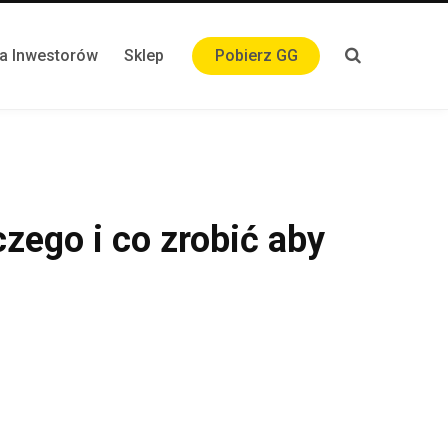
la Inwestorów
Sklep
Pobierz GG
zego i co zrobić aby