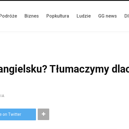
Podróże
Biznes
Popkultura
Ludzie
GG news
D
 angielsku? Tłumaczymy dlac
NIA
e on Twitter