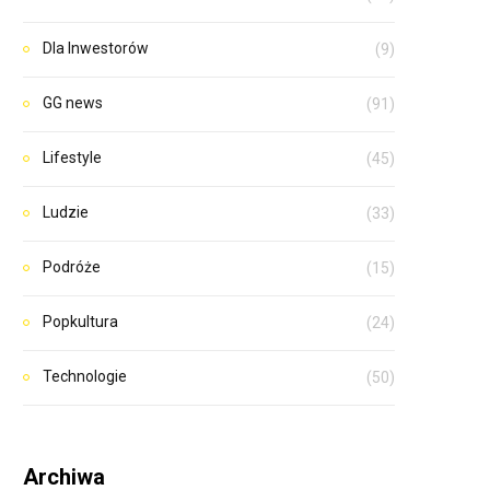
Dla Inwestorów
(9)
GG news
(91)
Lifestyle
(45)
Ludzie
(33)
Podróże
(15)
Popkultura
(24)
Technologie
(50)
Archiwa