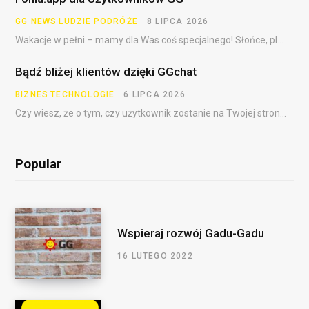
GG NEWS
LUDZIE
PODRÓŻE
8 LIPCA 2026
Wakacje w pełni – mamy dla Was coś specjalnego! Słońce, plaża, festiwale, dalekie podróże i……
Bądź bliżej klientów dzięki GGchat
BIZNES
TECHNOLOGIE
6 LIPCA 2026
Czy wiesz, że o tym, czy użytkownik zostanie na Twojej stronie, często decydują pierwsze sekundy?…
Popular
Wspieraj rozwój Gadu-Gadu
16 LUTEGO 2022