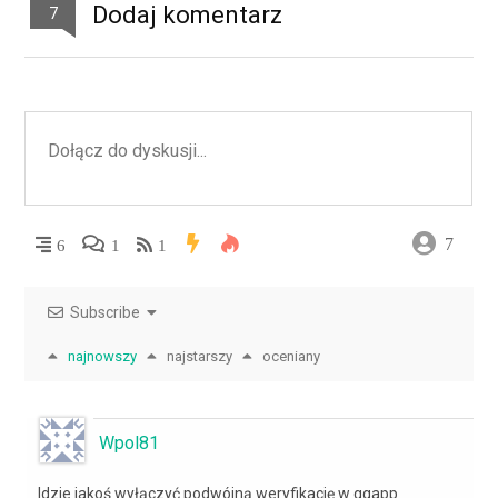
Dodaj komentarz
7
7
6
1
1
Subscribe
najnowszy
najstarszy
oceniany
Wpol81
Idzie jakoś wyłączyć podwójną weryfikację w ggapp