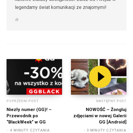
legendarny świat komunikacji ze znajomymi!
W
e
b
s
i
t
e
POPRZEDNI POST
NASTĘPNY POST
Niezły numer (GG)! –
NOWOŚĆ – Żongluj
Przewodnik po
zdjęciami w nowej Galerii
“BlackWeek” w GG
GG [Android]
4 MINUTY CZYTANIA
3 MINUTY CZYTANIA