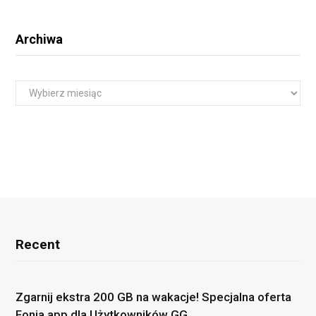
Archiwa
A
r
c
h
i
w
a
Recent
Zgarnij ekstra 200 GB na wakacje! Specjalna oferta
Fonia.app dla Użytkowników GG