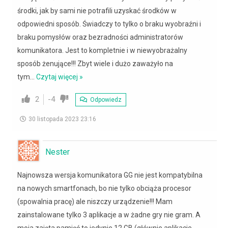
środki, jak by sami nie potrafili uzyskać środków w
odpowiedni sposób. Świadczy to tylko o braku wyobraźni i
braku pomysłów oraz bezradności administratorów
komunikatora. Jest to kompletnie i w niewyobrażalny
sposób żenujące!!! Zbyt wiele i dużo zaważyło na
tym
…
Czytaj więcej »
2
-4
Odpowiedz
30 listopada 2023 23:16
Nester
Najnowsza wersja komunikatora GG nie jest kompatybilna
na nowych smartfonach, bo nie tylko obciąża procesor
(spowalnia pracę) ale niszczy urządzenie!!! Mam
zainstalowane tylko 3 aplikacje a w żadne gry nie gram. A
moja zajęta pamięć to jedynie 12 GB (głównie aplikacje