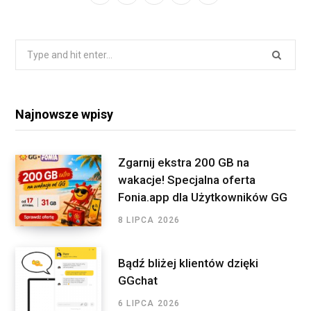
a
w
n
S
i
c
i
s
S
n
S
e
t
t
k
e
a
b
t
a
e
r
o
e
g
d
Najnowsze wpisy
c
o
r
r
I
h
f
k
a
n
Zgarnij ekstra 200 GB na
o
wakacje! Specjalna oferta
m
r
Fonia.app dla Użytkowników GG
:
8 LIPCA 2026
Bądź bliżej klientów dzięki
GGchat
6 LIPCA 2026