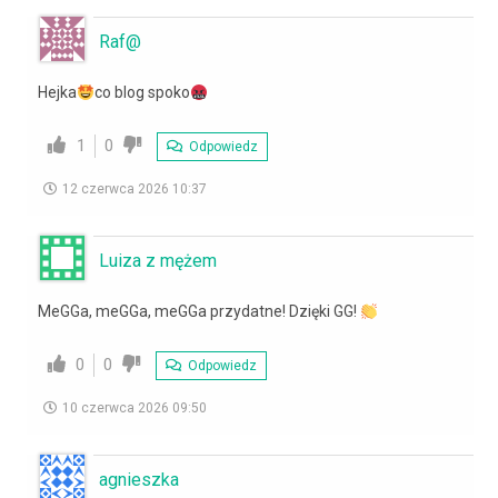
Raf@
Hejka
co blog spoko
1
0
Odpowiedz
12 czerwca 2026 10:37
Luiza z mężem
MeGGa, meGGa, meGGa przydatne! Dzięki GG!
0
0
Odpowiedz
10 czerwca 2026 09:50
agnieszka