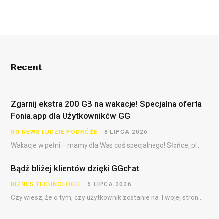
i
w
a
Recent
Zgarnij ekstra 200 GB na wakacje! Specjalna oferta
Fonia.app dla Użytkowników GG
GG NEWS
LUDZIE
PODRÓŻE
8 LIPCA 2026
Wakacje w pełni – mamy dla Was coś specjalnego! Słońce, plaża, festiwale, dalekie podróże i……
Bądź bliżej klientów dzięki GGchat
BIZNES
TECHNOLOGIE
6 LIPCA 2026
Czy wiesz, że o tym, czy użytkownik zostanie na Twojej stronie, często decydują pierwsze sekundy?…