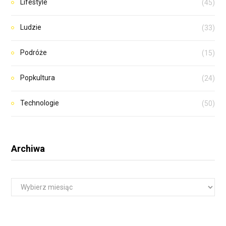
Lifestyle
(45)
Ludzie
(33)
Podróże
(15)
Popkultura
(24)
Technologie
(50)
Archiwa
A
r
c
h