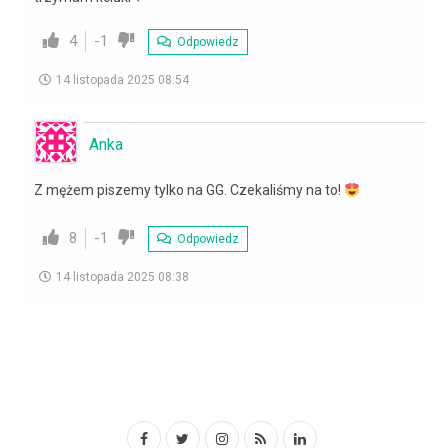
4
-1
Odpowiedz
14 listopada 2025 08:54
Anka
Z mężem piszemy tylko na GG. Czekaliśmy na to!
8
-1
Odpowiedz
14 listopada 2025 08:38
F
T
I
R
L