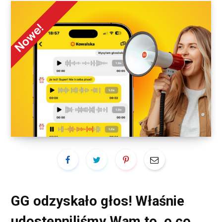
GG odzyskało głos! Właśnie
udostępniliśmy Wam to, o co