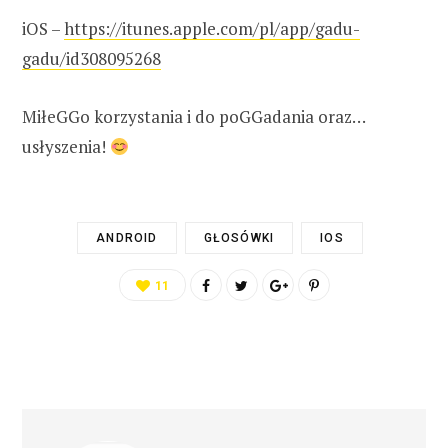
iOS –
https://itunes.apple.com/pl/app/gadu-
gadu/id308095268
MiłeGGo korzystania i do poGGadania oraz…
usłyszenia!
ANDROID
GŁOSÓWKI
IOS
11