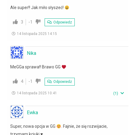
Ale super!! Jak miło słyszeć!
3
-1
Odpowiedz
14 listopada 2025 14:15
Nika
MeGGa sprawa!! Brawo GG
4
-1
Odpowiedz
14 listopada 2025 10:41
(
1
)
Ewka
Super, nowa opcja w GG
. Fajnie, że się rozwijacie,
trzymam kciuki
♥️