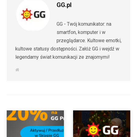
GG.pl
GG - Twój komunikator: na
smartfon, komputer i w
przeglądarce. Kultowe emotki,
kultowe statusy dostępności. Załóż GG i wejdź w
legendarny świat komunikacji ze znajomymi!
W
e
b
s
i
t
e