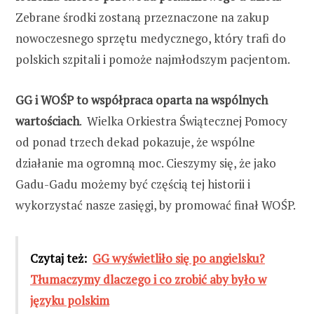
Zebrane środki zostaną przeznaczone na zakup
nowoczesnego sprzętu medycznego, który trafi do
polskich szpitali i pomoże najmłodszym pacjentom.
GG i WOŚP to współpraca oparta na wspólnych
wartościach
. Wielka Orkiestra Świątecznej Pomocy
od ponad trzech dekad pokazuje, że wspólne
działanie ma ogromną moc. Cieszymy się, że jako
Gadu-Gadu możemy być częścią tej historii i
wykorzystać nasze zasięgi, by promować finał WOŚP.
Czytaj też:
GG wyświetliło się po angielsku?
Tłumaczymy dlaczego i co zrobić aby było w
języku polskim