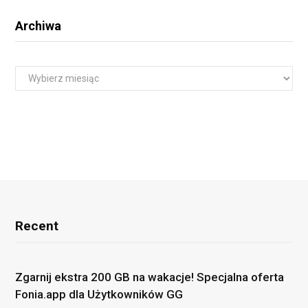
Archiwa
A
r
c
h
i
w
a
Recent
Zgarnij ekstra 200 GB na wakacje! Specjalna oferta
Fonia.app dla Użytkowników GG