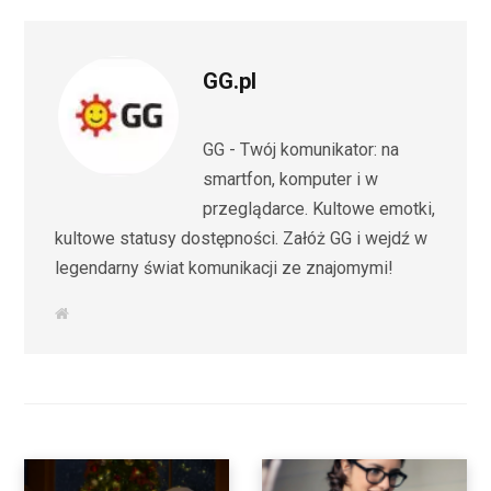
GG.pl
GG - Twój komunikator: na
smartfon, komputer i w
przeglądarce. Kultowe emotki,
kultowe statusy dostępności. Załóż GG i wejdź w
legendarny świat komunikacji ze znajomymi!
W
e
b
s
i
t
e