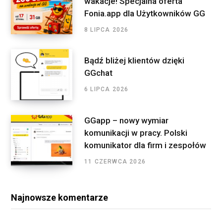
wakacje! Specjalna oferta
m
r
Fonia.app dla Użytkowników GG
:
8 LIPCA 2026
Bądź bliżej klientów dzięki
GGchat
6 LIPCA 2026
GGapp – nowy wymiar
komunikacji w pracy. Polski
komunikator dla firm i zespołów
11 CZERWCA 2026
Najnowsze komentarze