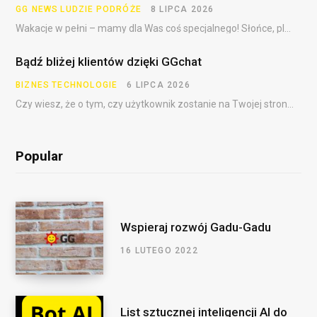
GG NEWS
LUDZIE
PODRÓŻE
8 LIPCA 2026
Wakacje w pełni – mamy dla Was coś specjalnego! Słońce, plaża, festiwale, dalekie podróże i……
Bądź bliżej klientów dzięki GGchat
BIZNES
TECHNOLOGIE
6 LIPCA 2026
Czy wiesz, że o tym, czy użytkownik zostanie na Twojej stronie, często decydują pierwsze sekundy?…
Popular
Wspieraj rozwój Gadu-Gadu
16 LUTEGO 2022
List sztucznej inteligencji AI do