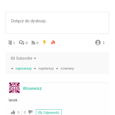
1
1
0
0
Subscribe
najnowszy
najstarszy
oceniany
Wosewixz
Ianek
0
0
Odpowiedz