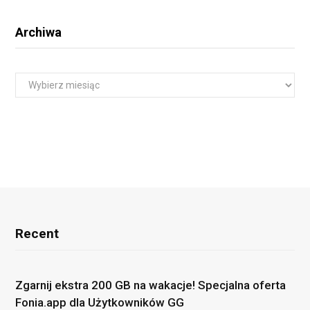
Archiwa
A
r
c
h
i
w
a
Recent
Zgarnij ekstra 200 GB na wakacje! Specjalna oferta
Fonia.app dla Użytkowników GG