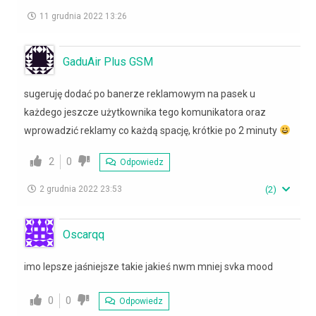
11 grudnia 2022 13:26
GaduAir Plus GSM
sugeruję dodać po banerze reklamowym na pasek u
każdego jeszcze użytkownika tego komunikatora oraz
wprowadzić reklamy co każdą spację, krótkie po 2 minuty
2
0
Odpowiedz
2 grudnia 2022 23:53
(
2
)
Oscarqq
imo lepsze jaśniejsze takie jakieś nwm mniej svka mood
0
0
Odpowiedz