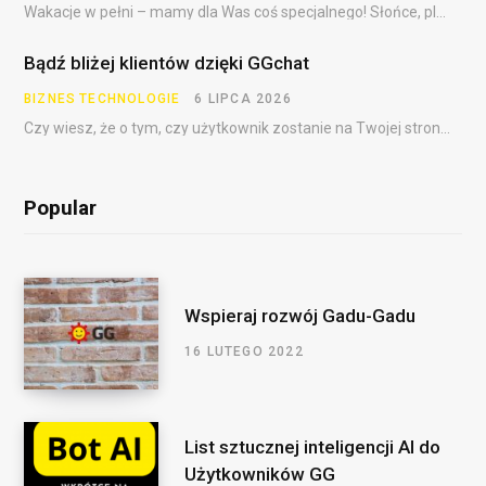
Wakacje w pełni – mamy dla Was coś specjalnego! Słońce, plaża, festiwale, dalekie podróże i……
Bądź bliżej klientów dzięki GGchat
BIZNES
TECHNOLOGIE
6 LIPCA 2026
Czy wiesz, że o tym, czy użytkownik zostanie na Twojej stronie, często decydują pierwsze sekundy?…
Popular
Wspieraj rozwój Gadu-Gadu
16 LUTEGO 2022
List sztucznej inteligencji AI do
Użytkowników GG