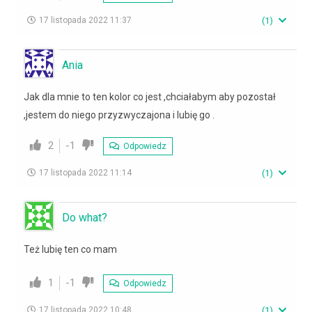
17 listopada 2022 11:37
(
1
)
Ania
Jak dla mnie to ten kolor co jest ,chciałabym aby pozostał
,jestem do niego przyzwyczajona i lubię go .
2
-1
Odpowiedz
17 listopada 2022 11:14
(
1
)
Do what?
Też lubię ten co mam
1
-1
Odpowiedz
17 listopada 2022 10:48
(
1
)