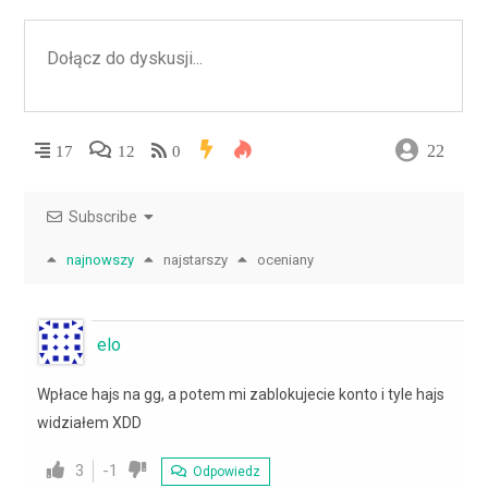
22
17
12
0
Subscribe
najnowszy
najstarszy
oceniany
elo
Wpłace hajs na gg, a potem mi zablokujecie konto i tyle hajs
widziałem XDD
3
-1
Odpowiedz