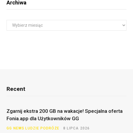
Archiwa
A
r
c
h
i
w
a
Recent
Zgarnij ekstra 200 GB na wakacje! Specjalna oferta
Fonia.app dla Użytkowników GG
GG NEWS
LUDZIE
PODRÓŻE
8 LIPCA 2026