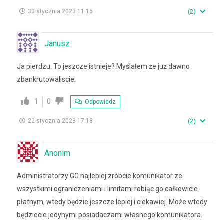
30 stycznia 2023 11:16
(
2
)
Janusz
Ja pierdzu. To jeszcze istnieje? Myślałem że już dawno
zbankrutowaliscie.
1
0
Odpowiedz
22 stycznia 2023 17:18
(
2
)
Anonim
Administratorzy GG najlepiej zróbcie komunikator ze
wszystkimi ograniczeniami i limitami robiąc go całkowicie
płatnym, wtedy będzie jeszcze lepiej i ciekawiej. Może wtedy
będziecie jedynymi posiadaczami własnego komunikatora.