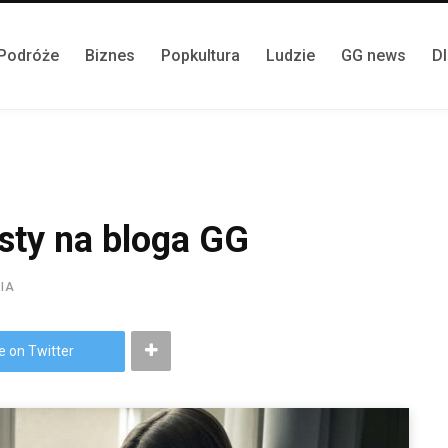
Podróże
Biznes
Popkultura
Ludzie
GG news
D
sty na bloga GG
IA
e on Twitter