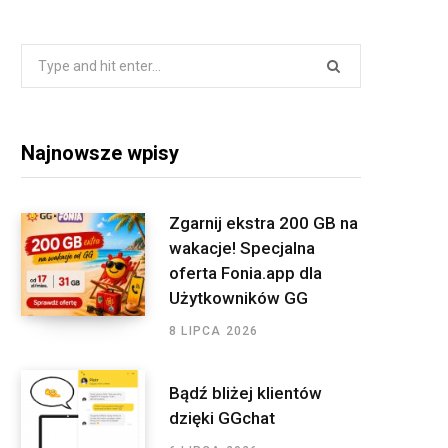
a
w
n
S
i
c
i
s
S
n
S
e
t
t
k
e
a
b
t
a
e
r
o
e
g
d
Najnowsze wpisy
c
o
r
r
I
h
f
k
a
n
Zgarnij ekstra 200 GB na
o
wakacje! Specjalna
m
r
oferta Fonia.app dla
:
Użytkowników GG
8 LIPCA 2026
Bądź bliżej klientów
dzięki GGchat