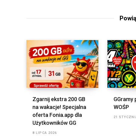
Powią
Zgarnij ekstra 200 GB
GGramy 
na wakacje! Specjalna
WOŚP
oferta Fonia.app dla
21 STYCZNI
Użytkowników GG
8 LIPCA 2026