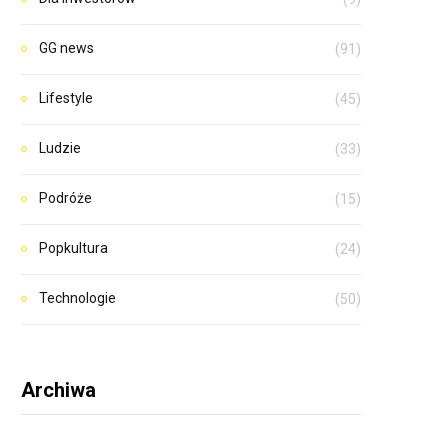
GG news
(91)
Lifestyle
(45)
Ludzie
(33)
Podróże
(15)
Popkultura
(24)
Technologie
(50)
Archiwa