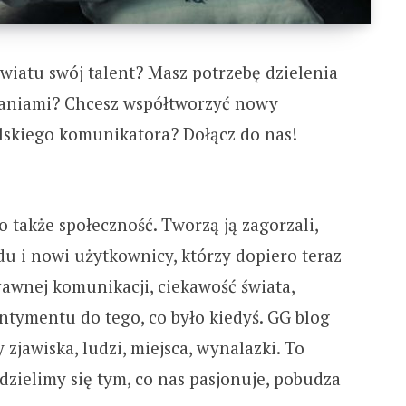
światu swój talent? Masz potrzebę dzielenia
owaniami? Chcesz współtworzyć nowy
lskiego komunikatora? Dołącz do nas!
o także społeczność. Tworzą ją zagorzali,
u i nowi użytkownicy, którzy dopiero teraz
rawnej komunikacji, ciekawość świata,
entymentu do tego, co było kiedyś. GG blog
 zjawiska, ludzi, miejsca, wynalazki. To
 dzielimy się tym, co nas pasjonuje, pobudza