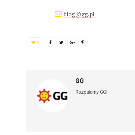
blog@gg.pl
1
GG
Rozpalamy GG!