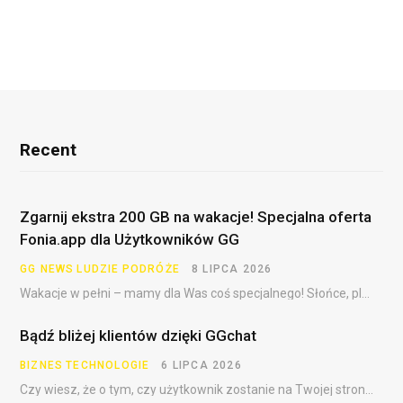
h
i
w
a
Recent
Zgarnij ekstra 200 GB na wakacje! Specjalna oferta
Fonia.app dla Użytkowników GG
GG NEWS
LUDZIE
PODRÓŻE
8 LIPCA 2026
Wakacje w pełni – mamy dla Was coś specjalnego! Słońce, plaża, festiwale, dalekie podróże i……
Bądź bliżej klientów dzięki GGchat
BIZNES
TECHNOLOGIE
6 LIPCA 2026
Czy wiesz, że o tym, czy użytkownik zostanie na Twojej stronie, często decydują pierwsze sekundy?…