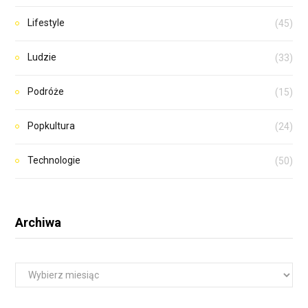
Lifestyle
(45)
Ludzie
(33)
Podróże
(15)
Popkultura
(24)
Technologie
(50)
Archiwa
A
r
c