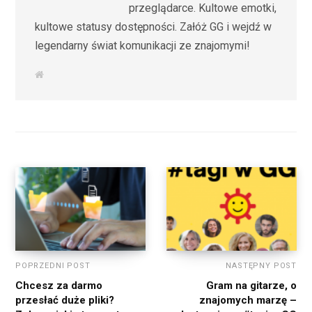
przeglądarce. Kultowe emotki,
kultowe statusy dostępności. Załóż GG i wejdź w
legendarny świat komunikacji ze znajomymi!
W
e
b
s
i
t
e
POPRZEDNI POST
NASTĘPNY POST
Chcesz za darmo
Gram na gitarze, o
przesłać duże pliki?
znajomych marzę –