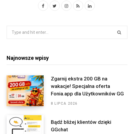
F
T
I
R
L
a
w
n
S
i
c
i
s
S
n
S
e
t
t
k
e
a
b
t
a
e
r
o
e
g
d
Najnowsze wpisy
c
o
r
r
I
h
f
k
a
n
Zgarnij ekstra 200 GB na
o
wakacje! Specjalna oferta
m
r
Fonia.app dla Użytkowników GG
:
8 LIPCA 2026
Bądź bliżej klientów dzięki
GGchat