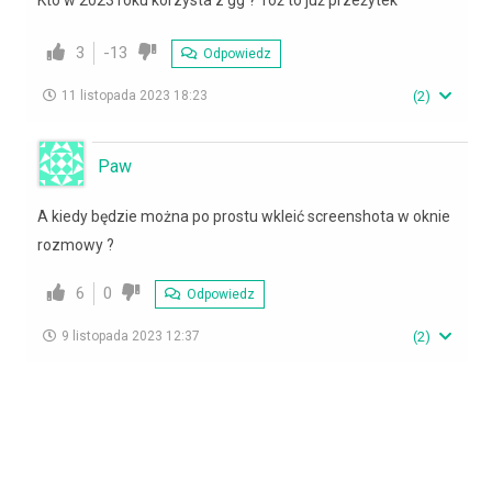
Kto w 2023 roku korzysta z gg ? Toż to już przeżytek
3
-13
Odpowiedz
11 listopada 2023 18:23
(
2
)
Paw
A kiedy będzie można po prostu wkleić screenshota w oknie
rozmowy ?
6
0
Odpowiedz
9 listopada 2023 12:37
(
2
)