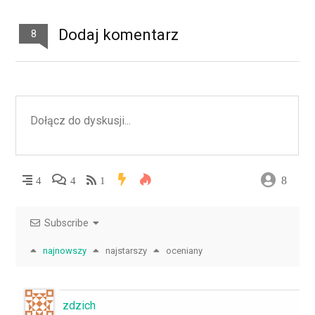
Dodaj komentarz
8
8
4
4
1
Subscribe
najnowszy
najstarszy
oceniany
zdzich